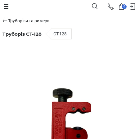
0
Труборізи та римери
Труборіз CT-128
CТ-128