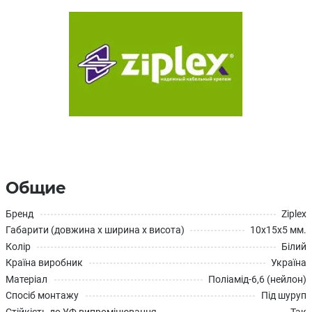
Общие
Бренд
Ziplex
Габарити (довжина x ширина x висота)
10х15х5 мм.
Колір
Білий
Країна виробник
Україна
Матеріал
Поліамід-6,6 (нейлон)
Спосіб монтажу
Під шуруп
Стійкість до УФ випромінювання
Так