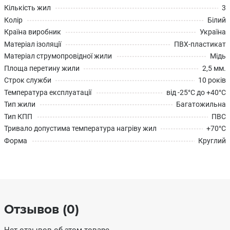
Кількість жил
3
Колір
Білий
Країна виробник
Україна
Матеріал ізоляції
ПВХ-пластикат
Матеріал струмопровідної жили
Мідь
Площа перетину жили
2,5 мм.
Строк служби
10 років
Температура експлуатації
від -25°С до +40°С
Тип жили
Багатожильна
Тип КПП
ПВС
Тривало допустима температура нагріву жил
+70°С
Форма
Круглий
Отзывов (0)