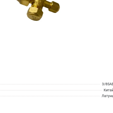
3/8SA
Кита
Латун