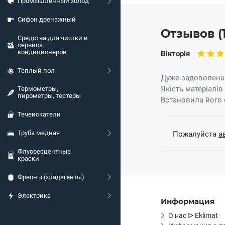
Промышленный холод
Сифон дренажный
Отзывов (1
Средства для чистки и
сервиса
кондиционеров
Вікторія
Теплый пол
Дуже задоволена
Якість матеріалів
Термометры,
пирометры, тестеры
Встановила його 
Течеискатели
Труба медная
Пожалуйста
а
Флуоресцентные
краски
Фреоны (хладагенты)
Электрика
Информация
О нас ᐅ Eklimat