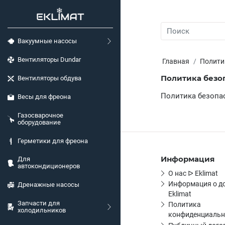
Вакуумные насосы
Вентиляторы Dundar
Главная
Полити
Политика безо
Вентиляторы обдува
Политика безопа
Весы для фреона
Газосварочное
оборудование
Герметики для фреона
Информация
Для
автокондиционеров
О нас ᐅ Eklimat
Информация о д
Дренажные насосы
Eklimat
Запчасти для
Политика
холодильников
конфиденциальн