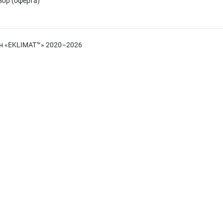
ор (оферта)
н «EKLIMAT™» 2020–2026