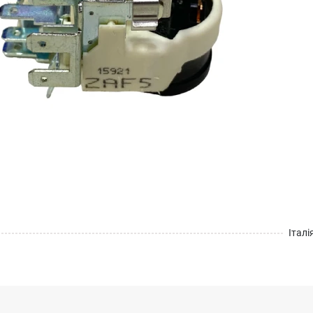
Італі