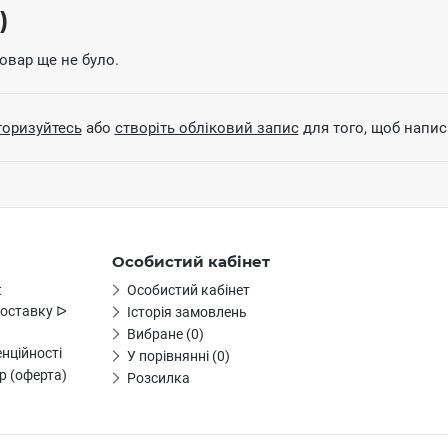
)
товар ще не було.
торизуйтесь
або
створіть обліковий запис
для того, щоб написа
Особистий кабінет
t
Особистий кабінет
доставку ᐅ
Історія замовлень
Вибране (0)
нційності
У порівнянні (0)
р (оферта)
Розсилка