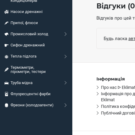
кондиціонерів
Відгуки (0
Насоси дренажні
Відгуків про цей 
Припої, флюси
Промисловий холод
Будь ласка
ав
Сифон дренажний
Тепла підлога
Термометри,
пірометри, тестери
Інформація
Труба мідна
Про нас ᐅ Eklima
Інформація про 
Флуоресцентні фарби
Eklimat
Фреони (холодоагенти)
Політика конфіде
Публічний догові