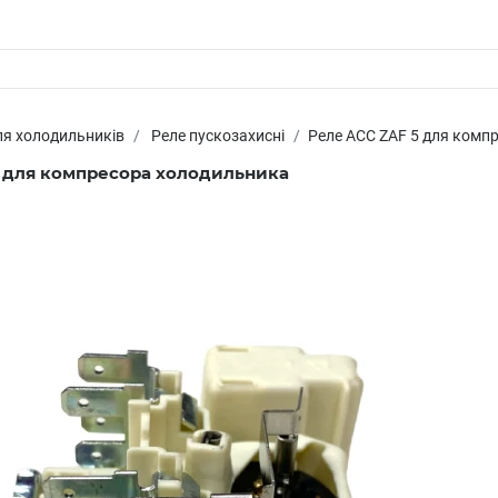
ля холодильників
Реле пускозахисні
Реле ACC ZAF 5 для комп
5 для компресора холодильника