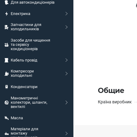
Для автокондиціонерів
Електрика
Запчастини для
холодильників
Засоби для чищення
та сервісу
кондиціонерів
Кабель провід
Компресори
холодильні
Конденсатори
Общие
Манометричні
Країна виробник
колектори, шланги,
вентилі
Масла
Матеріали для
монтажу